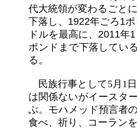
代大統領が変わるごと
1922
1
下落し、
年ごろ
ポ
、2011
1
ドルを最高に
年
ポンドまで下落してい
る。
民族行事として
5
月
1
は関係ないがイースタ
ぶ。モハメッド預言者
食べ、祈り、コーラン