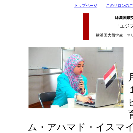
トップページ
｜
このサロンのご
緑園国際交
「
エジ
横浜国大留学生
マ
ム・アハマド・イスマ