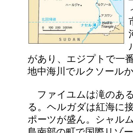
があり、エジプトで一
地中海川でルクソール
ファイユムは滝のあ
る。ヘルガダは紅海に
ポーツが盛ん。シャル
島南部の町で国際リゾ