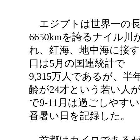
エジプトは世界一の
6650km
を誇るナイル川
れ、紅海、地中海に接
口は
5
月の国連統計で
9,315万人
であるが、半
齢が
24
才という若い人
で
9-11
月は過ごしやすい
番暑い日を記録した。