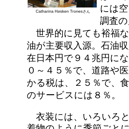
には空
Catharina H
sken Trones
æ
さん
調査の
世界的に見ても裕福な
油が主要収入源。石油
在日本円で９４兆円にな
０～４５％で、道路や
かる税は、２５％で、
のサービスには８％。
衣装には、いろいろ
季節ごと