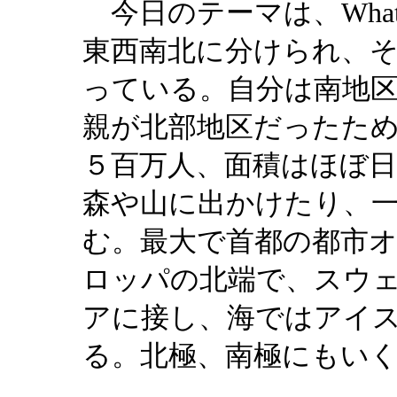
今日のテーマは、
Wha
東西南北に分けられ、
っている。自分は南地
親が北部地区だったた
５百万人、面積はほぼ
森や山に出かけたり、
む。最大で首都の都市
ロッパの北端で、スウ
アに接し、海ではアイ
る。北極、南極にもい