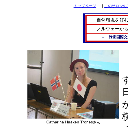
トップページ
｜
このサロンの
自然環境を好
ノルウェーか
～ 緑園国際交
横
Catharina H
sken Trones
æ
さん