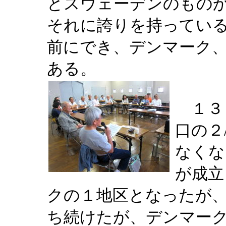
とスウェーデンのもの
それに誇りを持ってい
前にでき、デンマーク
ある。
１３
口の２
なくな
が成立
クの１地区となったが
ち続けたが、デンマー