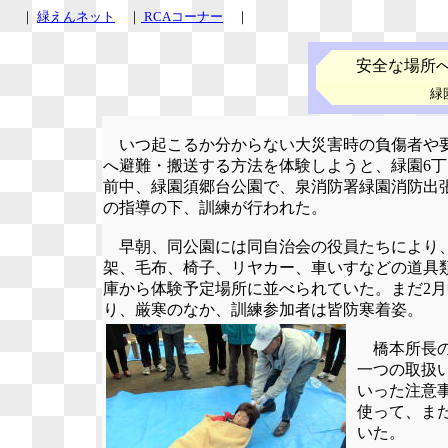
｜
緑えんネット
｜
RCAコーナー
｜
安全な場所
緑
いつ起こるか分からない大災害時の負傷者や
へ避難・搬送する方法を体験しようと、緑園6丁
前中、緑園須郷台公園で、泉消防署緑園消防出
の指導の下、訓練が行われた。
早朝、同公園には同自治会の役員たちにより
架、毛布、椅子、リヤカー、車いすなどの道具
庫から体験予定場所に並べられていた。まだ2
り、厳寒のなか、訓練参加者は皆防寒着姿。
橋本所長の
一つの取扱
いった注意
使って、ま
いた。