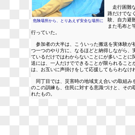
走行困難な
路だけでな
験、自力避
危険場所から、とりあえず安全な場所に
また毛布と
行っていた。
参加者の大半は、こういった搬送を実体験が
つ一つのやり方に、なるほどと納得しながら、
ているだけではわからないことにが多いことに
送には、一人だけでできることが限られること
は、お互いに声掛けをして応援してもらわなけ
同丁目では、災害時の地域支え合いの取組み
のこの訓練も、住民に対する意識づけと、その
れたもの。