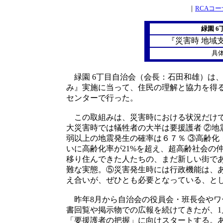
｜
RCAコ
緑園 
『災害時 地域
具
緑園 6丁目自治会（会長：石田和雄）は
み』実施に当って、住民の理解と協力を得
センターで行った。
この取組みは、災害時における状況だけで
大災害時では犠牲者の大半は要援護者 ②地
弱以上の地震発生の確率は６７％ ③高齢化
いに高齢化率が21%を超え、超高齢社会の
移り住んできた人たちの、まだ新しい街で
難な実態。⑤災害発生時には行政機能は、
え合いが、ぜひとも必要となっている、と
昨年8月から自治会の役員会・班長会やワ
書回覧や掲示物での広報を続けてきたが、1
「要援護者の把握」に向けスタートする。