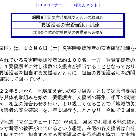
｜
RCAコーナー
｜
緑えんネット
｜
緑園 6丁目
災害時地域支え合いの取組み
「要援護者の安否確認」訓練
自治会全体の防災体制の再構築も必要か
泉区）は、１２月６日（土）災害時要援護者の安否確認訓練を
されている災害時要援護者は約１００名。一方、登録支援者の
。１要援護者に対し複数の支援者が担当することとなっており
要援護者を担当する支援者とともに、担当の要援護者宅を訪問
確認して回っていた。
２２年８月から「地域支え合いの取り組み」として災害時要援
ら具体的取組みを始め、要援護者、支援者の募集、相互の関連
え、相互の顔合わせを行い、より親しくなることで「地域防災
援護者の安否確認」を、年１回行うこととなリ、今回で３回目
地震（マグニチュード7.3）が発生、泉区でも震度６弱の揺
ン寸断等の被害が出ているという想定。在宅の各支援者は自分
１時までに、担当するする要援護者の安否確認を協力して実施