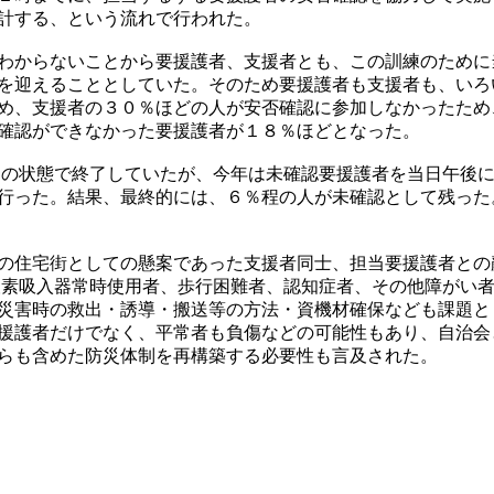
計する、という流れで行われた。
わからないことから要援護者、支援者とも、この訓練のために
を迎えることとしていた。そのため要援護者も支援者も、いろ
め、支援者の３０％ほどの人が安否確認に参加しなかったため
確認ができなかった要援護者が１８％ほどとなった。
の状態で終了していたが、今年は未確認要援護者を当日午後
行った。結果、最終的には、６％程の人が未確認として残った
の住宅街としての懸案であった支援者同士、担当要援護者との
酸素吸入器常時使用者、歩行困難者、認知症者、その他障がい
災害時の救出・誘導・搬送等の方法・資機材確保なども課題と
援護者だけでなく、平常者も負傷などの可能性もあり、自治会
らも含めた防災体制を再構築する必要性も言及された。