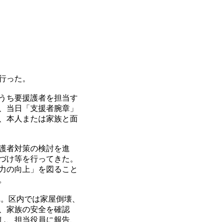
行った。
うち要援護者を担当す
、当日「支援者腕章」
、本人または家族と面
護者対策の検討を進
づけ等を行ってきた。
力の向上」を図ること
。
れ。区内では家屋倒壊、
、家族の安全を確認
し、担当役員に報告、