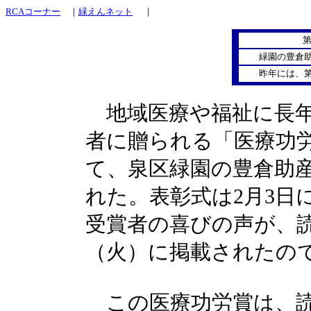
RCAコーナー
｜
緑えんネット
｜
第
緑園の豊倉
昨年には、第
地域医療や福祉に長年
者に贈られる「医療功
て、泉区緑園の豊倉助
れた。表彰式は2月3日
受賞者の喜びの声が、読
（火）に掲載されたの
この医療功労賞は、読