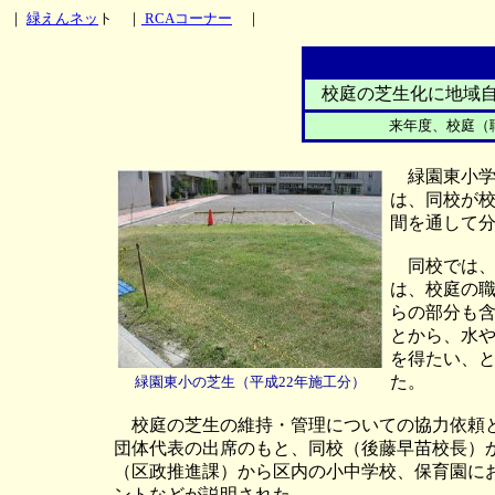
｜
緑えんネッ
ト ｜
RCAコーナー
｜
校庭の芝生化に地域自
来年度、校庭（職
緑園東小学
は、同校が
間を通して
同校では、
は、校庭の職
らの部分も
とから、水
を得たい、と
た。
緑園東小の芝生（平成22年施工分）
校庭の芝生の維持・管理についての協力依頼と内
団体代表の出席のもと、同校（後藤早苗校長）
（区政推進課）から区内の小中学校、保育園に
ントなどが説明された。