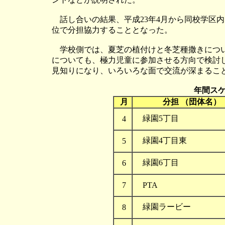
話し合いの結果、平成23年4月から同校学区内
位で分担協力することとなった。
学校側では、夏芝の植付けと冬芝種撒きについ
についても、極力児童に参加させる方向で検討
見知りになり、いろいろな面で交流が深まるこ
年間ス
月
分担 （団体名）
緑園5丁目
4
緑園4丁目東
5
緑園6丁目
6
7
PTA
緑園ラービー
8