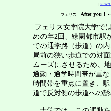
｜
RCA
After you
！
フェリス「
～
フェリス女学院大学で
めの年
2
回、緑園都市駅
での通学路（歩道）の内
局前の狭い歩道での対面
ムーズにさせるため、地
通勤・通学時間帯が重な
時間帯を重点に置き、駅
道
で
反対側の歩道への誘
大学では、この運動を