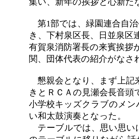
集い、新年の挨拶と心新た
第1部では、緑園連合自治
き、下村泉区長、日並泉区
有賀泉消防署長の来賓挨拶
関、団体代表の紹介がなさ
懇親会となり、まず上記来
きと
ＲＣＡの
見瀬会長
音頭
小学校キッズクラブのメン
い
和太鼓演奏となった。
テーブルでは、思い思い