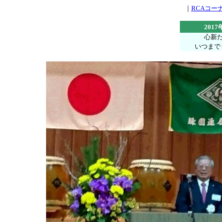
｜
RCAコー
201
心新
いつまで