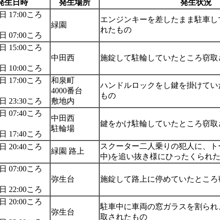
発生日時
発生場所
発生状況
日 17:00ころ
エンジンキーを差したまま駐車し
緑園
れたもの
日 07:00ころ
日 15:00ころ
中田西
施錠して駐輪していたところ窃取
日 10:00ころ
日 17:00ころ
和泉町
ハンドルロックをし鍵を掛けてい
4000番台
もの
日 23:30ころ
敷地内
日 07:40ころ
中田西
鍵をかけ駐輪していたところ窃取
駐輪場
日 17:40ころ
スクーター二人乗りの犯人に、ト
日 20:40ころ
緑園 路上
中)を追い抜き様にひったくられ
日 07:00ころ
弥生台
施錠して路上に停めていたところ
日 22:00ころ
日 20:00ころ
駐車中に車両の窓ガラスを割られ
弥生台
取されたもの