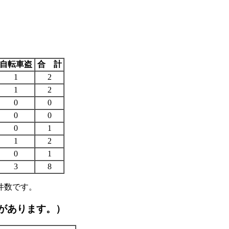
自転車盗
合 計
1
2
1
2
0
0
0
0
0
1
1
2
0
1
3
8
件数です。
があります。）