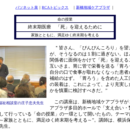
パソネット泉
｜
RCAトピックス
｜
新橋地域ケアプラザ
｜
命の授業
終末期医療 「死」を迎えるために
家族とともに、満足ゆく終末期を考える
＂皆さん、「ぴんぴんころり」を望
が、そうなるのは１割に過ぎない。ほ
関係者に面倒をかけて「死」を迎える
互いさま。胃に管で栄養を送る「胃ろ
自分の口で食事が取れなくなった患者
補給のはず。「胃ろう」を含めた人工
の装着は、これによって、より充実し
かを慎重に検討すべきだ。”
この講座は、新橋地域ケアプラザが
福祉相談室の庄子忠夫先生
アプラザ多目的ホールで「支え合い・
して行っている「命の授業」の一環として開いたもの。テーマ
～家族とともに、満足ゆく終末期を考える～”。講師は、横浜
先生。