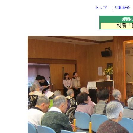
トップ
｜
活動紹介
緑園
特養「