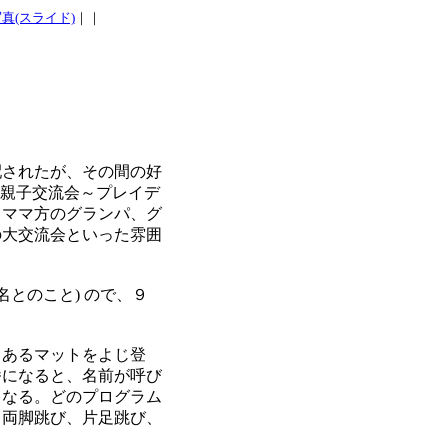
真(スライド)
｜｜
されたが、その間の好
の親子交流会～プレイデ
、ママ方のグランパ、グ
の大交流会といった雰囲
とのこと) ので、９
あるマットをよじ登
番になると、名前が呼び
くなる。どのプログラム
。両脚跳び、片足跳び、