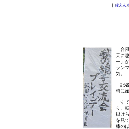
｜
緑えん
台風
天に恵
ー」
ラン
気。
記者は
時に
すで
り、
掛け
を見
棒の