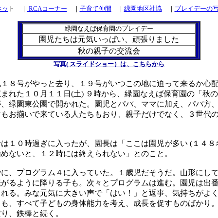
ネッ
ト ｜
RCAコーナー
｜
子育て仲間
｜
緑園地区社協
｜
プレイデーの写
緑園なえば保育園のプレイデー
園児たちは元気いっぱい、頑張りました
秋の親子の交流会
写真(
スライドショー）は、こちらから
１８号がやっと去り、１９号がいつこの地に迫って来るか心配
まれた１０月１１日(土) ９時から、緑園なえば保育園の「秋
が、緑園東公園で開かれた。園児とパパ、ママに加え、パパ方
マもお揃いで来ている人たちもおり、親子だけでなく、３世代
１０時過ぎに入ったが、園長は「ここは園児が多い (１４８名
始めないと、１２時には終えられない」とのこと。
に、プログラム４に入っていた。１歳児だそうだ。山形にして
転がるように降りる子も。次々とプログラムは進む。園児は出
られる。みな元気に大きい声で「はい！」と返事、気持ちがよ
ても、すべて子どもの身体能力を考え、成長を促すものばかり
ぼり、鉄棒と続く。