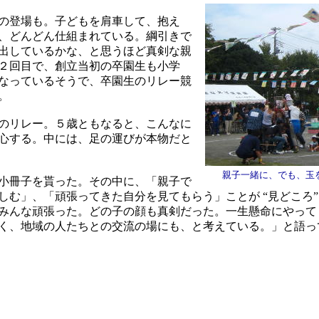
の登場も。子どもを肩車して、抱え
、どんどん仕組まれている。綱引きで
出しているかな、と思うほど真剣な親
２回目で、創立当初の卒園生も小学
なっているそうで、卒園生のリレー競
。
のリレー。５歳ともなると、こんなに
心する。中には、足の運びが本物だと
親子一緒に、でも、玉
小冊子を貰った。その中に、「親子で
しむ」、「頑張ってきた自分を見てもらう」ことが “見どころ”
みんな頑張った。どの子の顔も真剣だった。一生懸命にやって
く、地域の人たちとの交流の場にも、と考えている。」と語っ